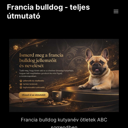
Skip
Francia bulldog - teljes
to
útmutató
content
Francia bulldog kutyanév ötletek ABC
sorrendben