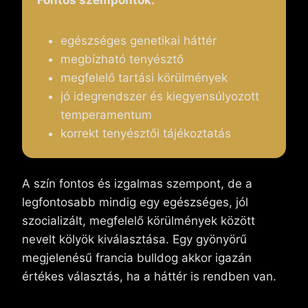
egészséges genetikai háttér
megbízható tenyésztő
megfelelő tartási körülmények
jó idegrendszer és kiegyensúlyozott
temperamentum
korrekt tenyésztői tájékoztatás
A szín fontos és izgalmas szempont, de a
legfontosabb mindig egy egészséges, jól
szocializált, megfelelő körülmények között
nevelt kölyök kiválasztása. Egy gyönyörű
megjelenésű francia bulldog akkor igazán
értékes választás, ha a háttér is rendben van.