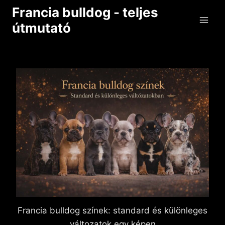
Skip
Francia bulldog - teljes
to
útmutató
content
Francia bulldog színek: standard és különleges
változatok egy képen