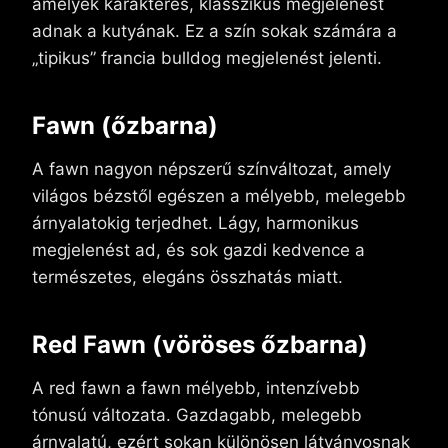
amelyek karakteres, klasszikus megjelenést
adnak a kutyának. Ez a szín sokak számára a
„tipikus” francia bulldog megjelenést jelenti.
Fawn (őzbarna)
A fawn nagyon népszerű színváltozat, amely
világos bézstől egészen a mélyebb, melegebb
árnyalatokig terjedhet. Lágy, harmonikus
megjelenést ad, és sok gazdi kedvence a
természetes, elegáns összhatás miatt.
Red Fawn (vöröses őzbarna)
A red fawn a fawn mélyebb, intenzívebb
tónusú változata. Gazdagabb, melegebb
árnyalatú, ezért sokan különösen látványosnak