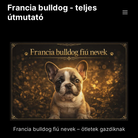
Skip
Francia bulldog - teljes
to
útmutató
content
Francia bulldog fiú nevek – ötletek gazdiknak