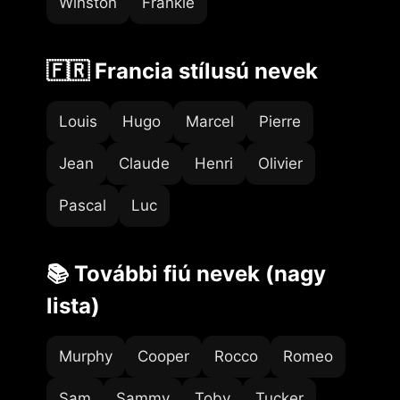
Winston
Frankie
🇫🇷 Francia stílusú nevek
Louis
Hugo
Marcel
Pierre
Jean
Claude
Henri
Olivier
Pascal
Luc
📚 További fiú nevek (nagy
lista)
Murphy
Cooper
Rocco
Romeo
Sam
Sammy
Toby
Tucker